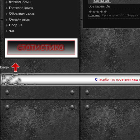
карты De_
Фотоальбомы
Все карты De_
Гостевая книга
Обратная связь
Сборник
|
Просмотров:
751
|
Загрузок:
Онлайн игры
Сбор 13
чат
Вверх
С
пасибо что посетили наш 