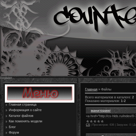
/register
Главная
»
Файлы
Всего материалов в каталоге
:
2
Показано материалов
:
1-2
Главная страница
Информация о сайте
маниторинг
Каталог файлов
<a href="http://cs-hlds.ru/index/0
Как поменять модели
CS
|
Просмотров:
636
|
Загрузок:
0
|
Д
Блог
Форум